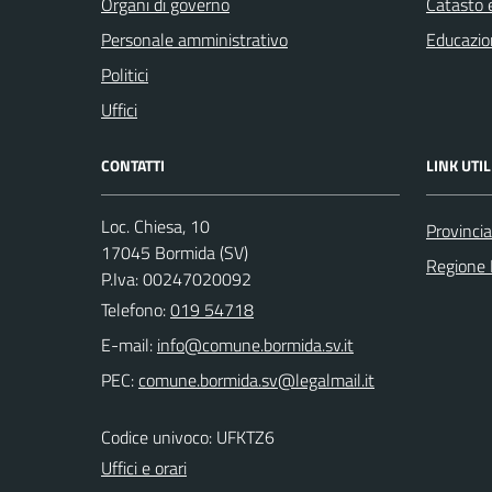
Organi di governo
Catasto e
Personale amministrativo
Educazio
Politici
Uffici
CONTATTI
LINK UTIL
Loc. Chiesa, 10
Provinci
17045 Bormida (SV)
Regione 
P.Iva: 00247020092
Telefono:
019 54718
E-mail:
PEC:
Codice univoco: UFKTZ6
Uffici e orari