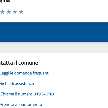
a da 1 a 5 stelle la pagina
ta 1 stelle su 5
Valuta 2 stelle su 5
Valuta 3 stelle su 5
Valuta 4 stelle su 5
Valuta 5 stelle su 5
tatta il comune
Leggi le domande frequenti
Richiedi assistenza
Chiama il numero 019 54718
Prenota appuntamento