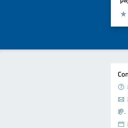
Valut
Valu
Con