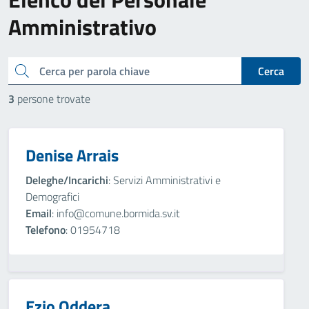
Amministrativo
cerca
Cerca
3
persone trovate
Denise Arrais
Deleghe/Incarichi
: Servizi Amministrativi e
Demografici
Email
: info@comune.bormida.sv.it
Telefono
: 01954718
Ezio Oddera