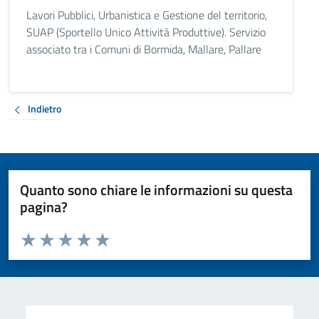
Lavori Pubblici, Urbanistica e Gestione del territorio,
SUAP (Sportello Unico Attività Produttive). Servizio
associato tra i Comuni di Bormida, Mallare, Pallare
Indietro
Quanto sono chiare le informazioni su questa
pagina?
Valuta da 1 a 5 stelle la pagina
Valuta 1 stelle su 5
Valuta 2 stelle su 5
Valuta 3 stelle su 5
Valuta 4 stelle su 5
Valuta 5 stelle su 5