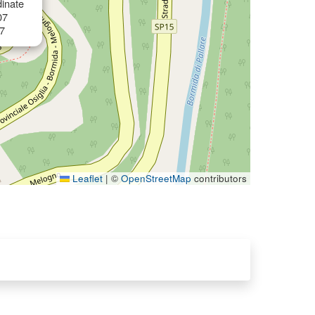
inate
07
7
Leaflet
|
©
OpenStreetMap
contributors