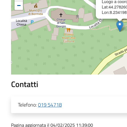
Luogo a coord
−
Lat:44.27826
Lon:8.234198
Contatti
Telefono:
019 54718
Pagina aggiornata il 04/02/2025 11:39:00