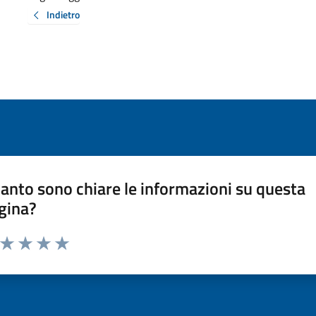
Indietro
anto sono chiare le informazioni su questa
gina?
a da 1 a 5 stelle la pagina
ta 1 stelle su 5
Valuta 2 stelle su 5
Valuta 3 stelle su 5
Valuta 4 stelle su 5
Valuta 5 stelle su 5