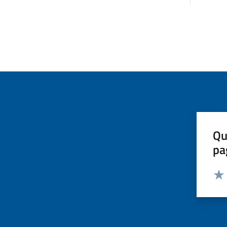
Qu
pa
Valut
Valu