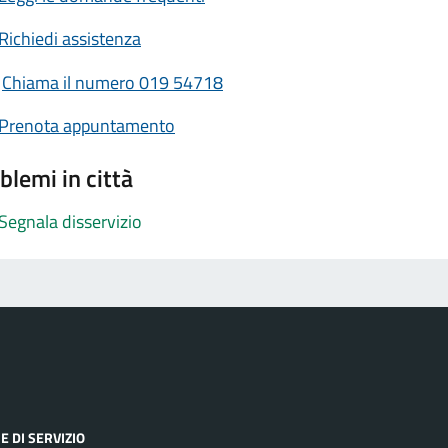
Richiedi assistenza
Chiama il numero 019 54718
Prenota appuntamento
blemi in città
Segnala disservizio
E DI SERVIZIO