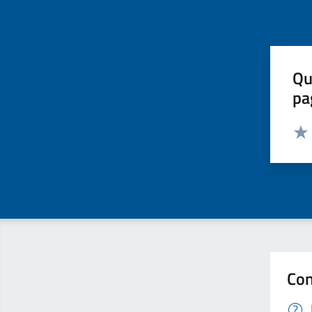
Qu
pa
Valut
Valu
Con