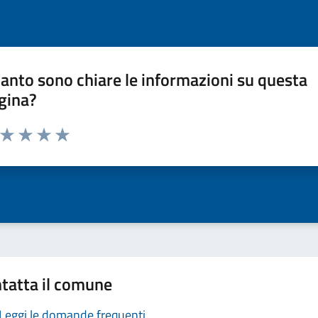
anto sono chiare le informazioni su questa
gina?
a da 1 a 5 stelle la pagina
ta 1 stelle su 5
Valuta 2 stelle su 5
Valuta 3 stelle su 5
Valuta 4 stelle su 5
Valuta 5 stelle su 5
tatta il comune
Leggi le domande frequenti