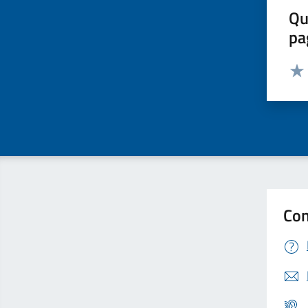
Qu
pa
Valut
Valu
Con