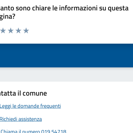
anto sono chiare le informazioni su questa
gina?
a da 1 a 5 stelle la pagina
ta 1 stelle su 5
Valuta 2 stelle su 5
Valuta 3 stelle su 5
Valuta 4 stelle su 5
Valuta 5 stelle su 5
tatta il comune
Leggi le domande frequenti
Richiedi assistenza
Chiama il numero 019 54718