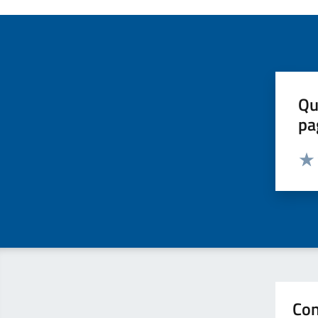
Qu
pa
Valut
Valu
Con