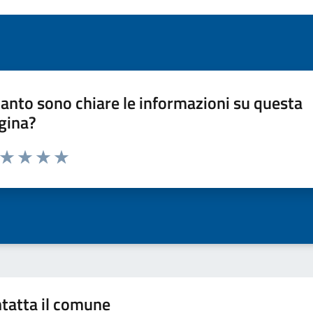
anto sono chiare le informazioni su questa
gina?
a da 1 a 5 stelle la pagina
ta 1 stelle su 5
Valuta 2 stelle su 5
Valuta 3 stelle su 5
Valuta 4 stelle su 5
Valuta 5 stelle su 5
tatta il comune