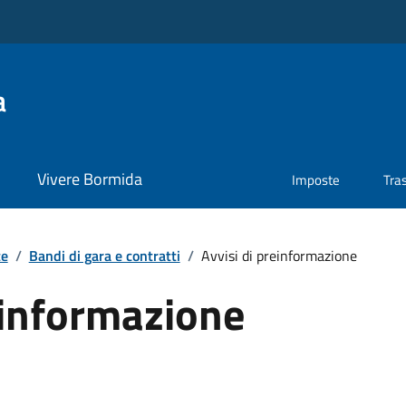
a
Vivere Bormida
Imposte
Tra
te
/
Bandi di gara e contratti
/
Avvisi di preinformazione
einformazione