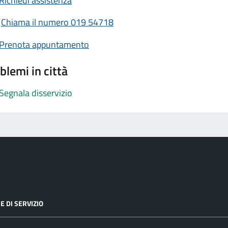
Richiedi assistenza
Chiama il numero 019 54718
Prenota appuntamento
blemi in città
Segnala disservizio
E DI SERVIZIO