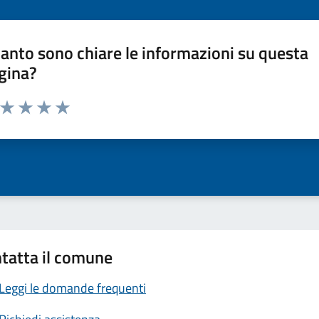
anto sono chiare le informazioni su questa
gina?
a da 1 a 5 stelle la pagina
ta 1 stelle su 5
Valuta 2 stelle su 5
Valuta 3 stelle su 5
Valuta 4 stelle su 5
Valuta 5 stelle su 5
tatta il comune
Leggi le domande frequenti