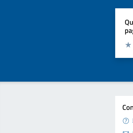
Qu
pa
Valut
Valu
Con