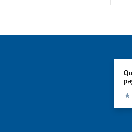
Qu
pa
Valut
Valu