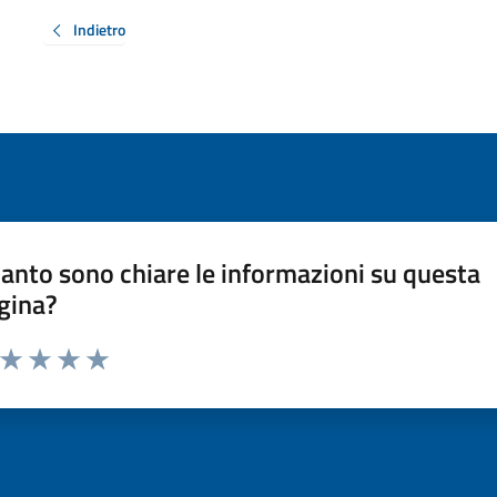
Indietro
anto sono chiare le informazioni su questa
gina?
a da 1 a 5 stelle la pagina
ta 1 stelle su 5
Valuta 2 stelle su 5
Valuta 3 stelle su 5
Valuta 4 stelle su 5
Valuta 5 stelle su 5