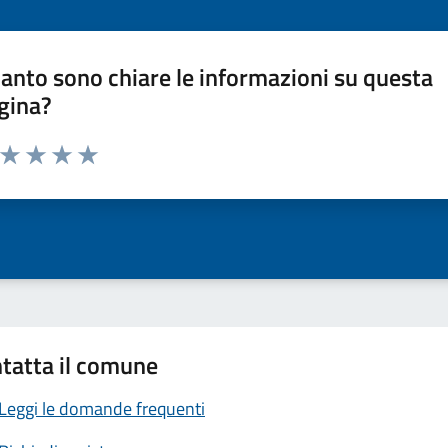
anto sono chiare le informazioni su questa
gina?
a da 1 a 5 stelle la pagina
ta 1 stelle su 5
Valuta 2 stelle su 5
Valuta 3 stelle su 5
Valuta 4 stelle su 5
Valuta 5 stelle su 5
tatta il comune
Leggi le domande frequenti