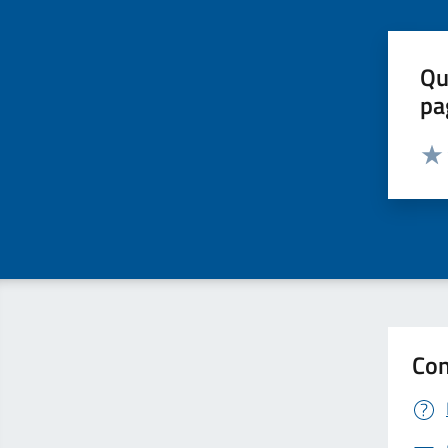
Qu
pa
Valut
Valu
Con