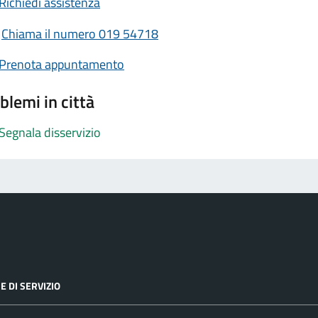
Richiedi assistenza
Chiama il numero 019 54718
Prenota appuntamento
blemi in città
Segnala disservizio
E DI SERVIZIO