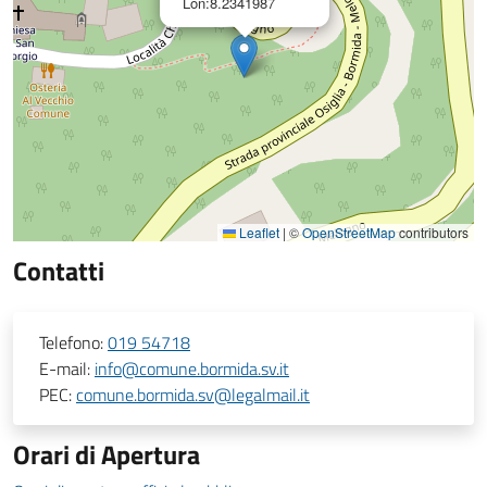
Lon:8.2341987
Leaflet
|
©
OpenStreetMap
contributors
Contatti
Telefono:
019 54718
E-mail:
info@comune.bormida.sv.it
PEC:
comune.bormida.sv@legalmail.it
Orari di Apertura