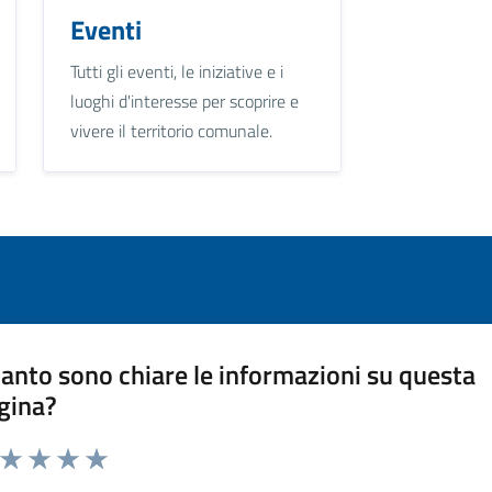
Eventi
Tutti gli eventi, le iniziative e i
luoghi d'interesse per scoprire e
vivere il territorio comunale.
anto sono chiare le informazioni su questa
gina?
a da 1 a 5 stelle la pagina
ta 1 stelle su 5
Valuta 2 stelle su 5
Valuta 3 stelle su 5
Valuta 4 stelle su 5
Valuta 5 stelle su 5