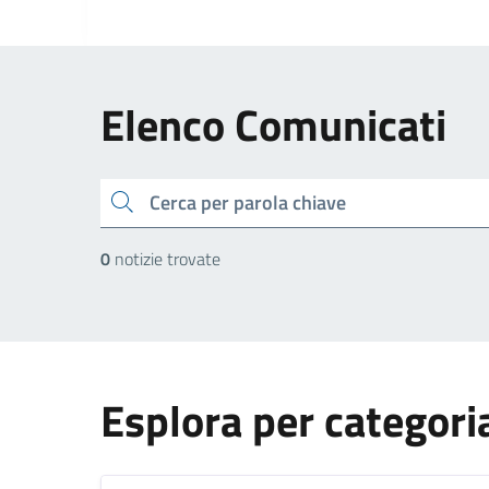
Elenco Comunicati
cerca
0
notizie trovate
Esplora per categori