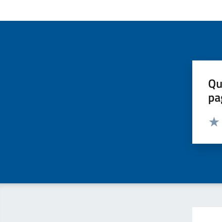
Qu
pa
Valut
Valu