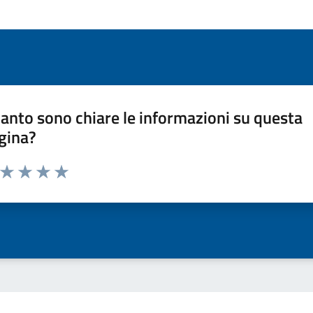
anto sono chiare le informazioni su questa
gina?
a da 1 a 5 stelle la pagina
ta 1 stelle su 5
Valuta 2 stelle su 5
Valuta 3 stelle su 5
Valuta 4 stelle su 5
Valuta 5 stelle su 5