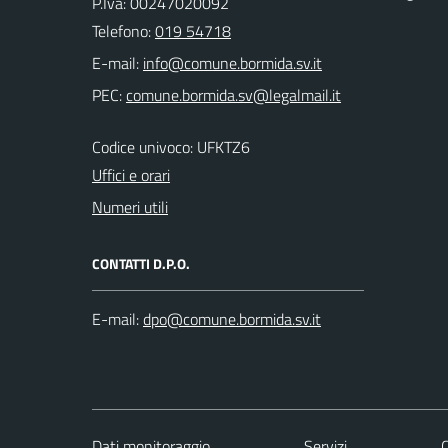
P.Iva: 00247020092
Telefono:
019 54718
E-mail:
PEC:
Codice univoco: UFKTZ6
Uffici e orari
Numeri utili
CONTATTI D.P.O.
E-mail:
Dati monitoraggio
Servizi
C