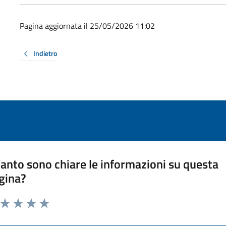
Pagina aggiornata il 25/05/2026 11:02
Indietro
anto sono chiare le informazioni su questa
gina?
a da 1 a 5 stelle la pagina
ta 1 stelle su 5
Valuta 2 stelle su 5
Valuta 3 stelle su 5
Valuta 4 stelle su 5
Valuta 5 stelle su 5