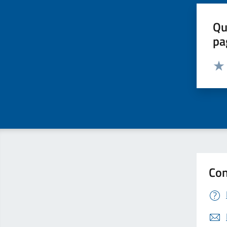
Qu
pa
Valut
Valu
Con