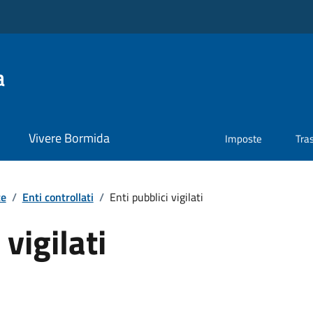
a
Vivere Bormida
Imposte
Tra
te
/
Enti controllati
/
Enti pubblici vigilati
 vigilati