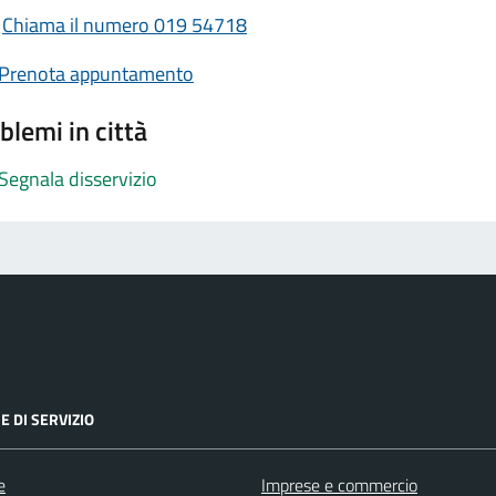
Chiama il numero 019 54718
Prenota appuntamento
blemi in città
Segnala disservizio
E DI SERVIZIO
e
Imprese e commercio