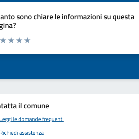
anto sono chiare le informazioni su questa
gina?
a da 1 a 5 stelle la pagina
ta 1 stelle su 5
Valuta 2 stelle su 5
Valuta 3 stelle su 5
Valuta 4 stelle su 5
Valuta 5 stelle su 5
tatta il comune
Leggi le domande frequenti
Richiedi assistenza