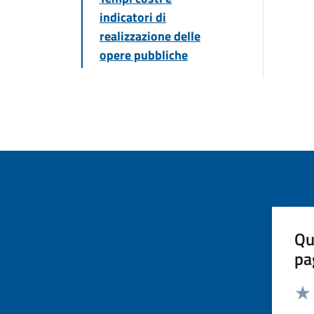
indicatori di
realizzazione delle
opere pubbliche
Qu
pa
Valut
Valu