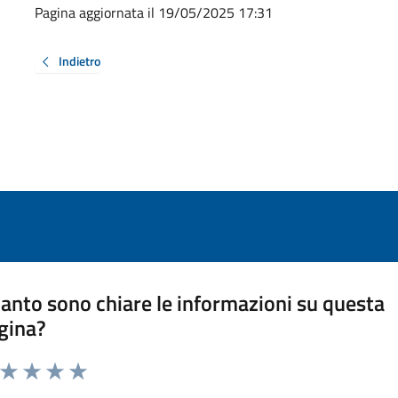
Pagina aggiornata il 19/05/2025 17:31
Indietro
anto sono chiare le informazioni su questa
gina?
a da 1 a 5 stelle la pagina
ta 1 stelle su 5
Valuta 2 stelle su 5
Valuta 3 stelle su 5
Valuta 4 stelle su 5
Valuta 5 stelle su 5