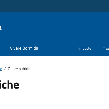
a
Vivere Bormida
Imposte
Tra
te
/
Opere pubbliche
iche