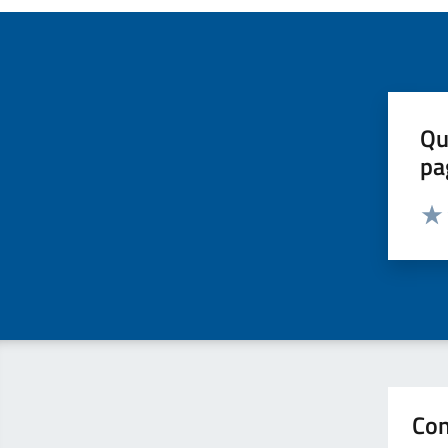
Qu
pa
Valut
Valu
Con