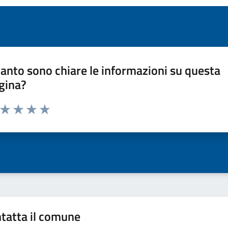
anto sono chiare le informazioni su questa
gina?
a da 1 a 5 stelle la pagina
ta 1 stelle su 5
Valuta 2 stelle su 5
Valuta 3 stelle su 5
Valuta 4 stelle su 5
Valuta 5 stelle su 5
tatta il comune