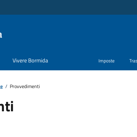
a
Vivere Bormida
Imposte
Tra
te
/
Provvedimenti
ti