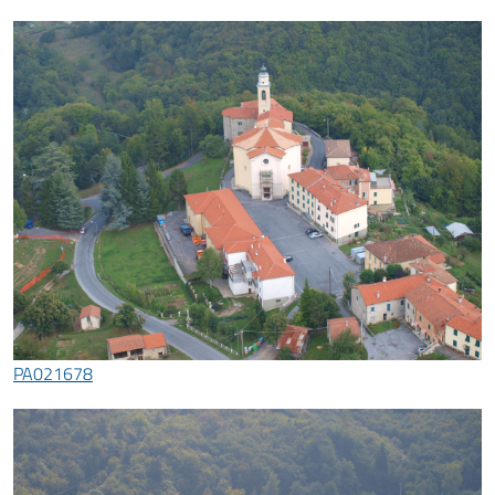
PA021678