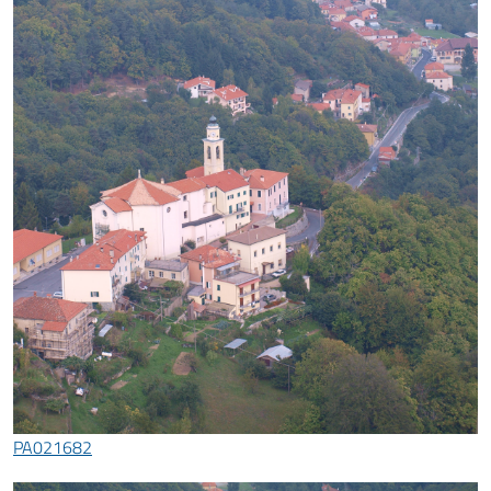
PA021682