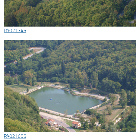
PA021745
PA021655