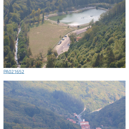
PA021652