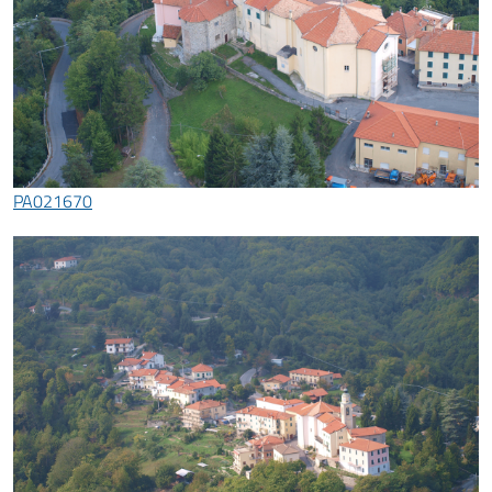
PA021670