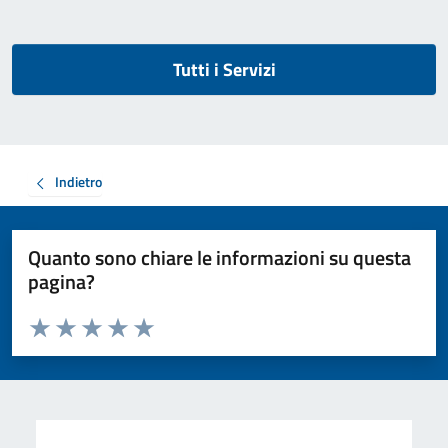
Tutti i Servizi
Indietro
Quanto sono chiare le informazioni su questa
pagina?
Valuta da 1 a 5 stelle la pagina
Valuta 1 stelle su 5
Valuta 2 stelle su 5
Valuta 3 stelle su 5
Valuta 4 stelle su 5
Valuta 5 stelle su 5