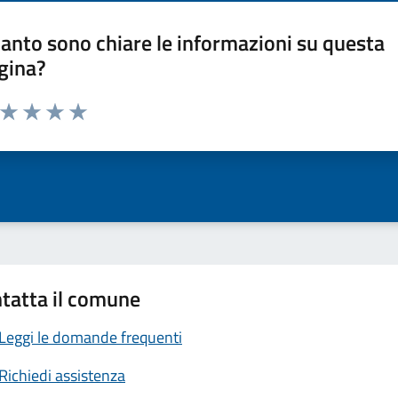
anto sono chiare le informazioni su questa
gina?
a da 1 a 5 stelle la pagina
ta 1 stelle su 5
Valuta 2 stelle su 5
Valuta 3 stelle su 5
Valuta 4 stelle su 5
Valuta 5 stelle su 5
tatta il comune
Leggi le domande frequenti
Richiedi assistenza