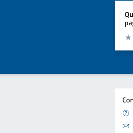
Qu
pa
Valut
Valu
Con