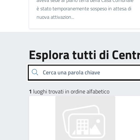
è stato temporanemente sospeso in attesa di
nuova attivazion...
Esplora tutti di Cent
Cerca una parola chiave
1
luoghi trovati in ordine alfabetico