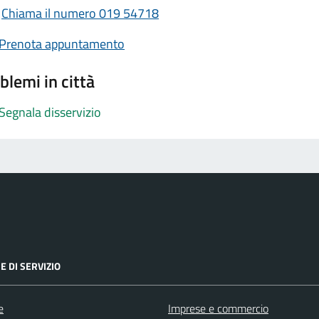
Chiama il numero 019 54718
Prenota appuntamento
blemi in città
Segnala disservizio
E DI SERVIZIO
e
Imprese e commercio