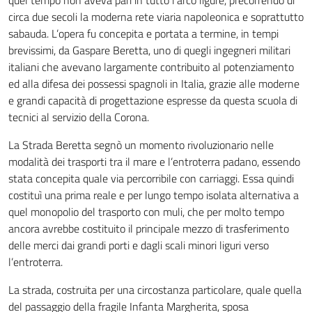
quel tempo non aveva pari in tutto l’arco ligure, precorrendo di
circa due secoli la moderna rete viaria napoleonica e soprattutto
sabauda. L’opera fu concepita e portata a termine, in tempi
brevissimi, da Gaspare Beretta, uno di quegli ingegneri militari
italiani che avevano largamente contribuito al potenziamento
ed alla difesa dei possessi spagnoli in Italia, grazie alle moderne
e grandi capacità di progettazione espresse da questa scuola di
tecnici al servizio della Corona.
La Strada Beretta segnò un momento rivoluzionario nelle
modalità dei trasporti tra il mare e l’entroterra padano, essendo
stata concepita quale via percorribile con carriaggi. Essa quindi
costituì una prima reale e per lungo tempo isolata alternativa a
quel monopolio del trasporto con muli, che per molto tempo
ancora avrebbe costituito il principale mezzo di trasferimento
delle merci dai grandi porti e dagli scali minori liguri verso
l’entroterra.
La strada, costruita per una circostanza particolare, quale quella
del passaggio della fragile Infanta Margherita, sposa