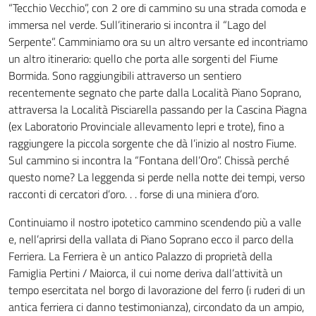
“Tecchio Vecchio”, con 2 ore di cammino su una strada comoda e
immersa nel verde. Sull’itinerario si incontra il “Lago del
Serpente”. Camminiamo ora su un altro versante ed incontriamo
un altro itinerario: quello che porta alle sorgenti del Fiume
Bormida. Sono raggiungibili attraverso un sentiero
recentemente segnato che parte dalla Località Piano Soprano,
attraversa la Località Pisciarella passando per la Cascina Piagna
(ex Laboratorio Provinciale allevamento lepri e trote), fino a
raggiungere la piccola sorgente che dà l’inizio al nostro Fiume.
Sul cammino si incontra la “Fontana dell’Oro”. Chissà perché
questo nome? La leggenda si perde nella notte dei tempi, verso
racconti di cercatori d’oro. . . forse di una miniera d’oro.
Continuiamo il nostro ipotetico cammino scendendo più a valle
e, nell’aprirsi della vallata di Piano Soprano ecco il parco della
Ferriera. La Ferriera è un antico Palazzo di proprietà della
Famiglia Pertini / Maiorca, il cui nome deriva dall’attività un
tempo esercitata nel borgo di lavorazione del ferro (i ruderi di un
antica ferriera ci danno testimonianza), circondato da un ampio,