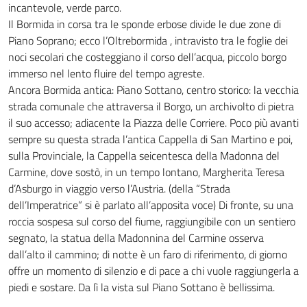
incantevole, verde parco.
Il Bormida in corsa tra le sponde erbose divide le due zone di
Piano Soprano; ecco l’Oltrebormida , intravisto tra le foglie dei
noci secolari che costeggiano il corso dell’acqua, piccolo borgo
immerso nel lento fluire del tempo agreste.
Ancora Bormida antica: Piano Sottano, centro storico: la vecchia
strada comunale che attraversa il Borgo, un archivolto di pietra
il suo accesso; adiacente la Piazza delle Corriere. Poco più avanti
sempre su questa strada l’antica Cappella di San Martino e poi,
sulla Provinciale, la Cappella seicentesca della Madonna del
Carmine, dove sostò, in un tempo lontano, Margherita Teresa
d’Asburgo in viaggio verso l’Austria. (della “Strada
dell’Imperatrice” si è parlato all’apposita voce) Di fronte, su una
roccia sospesa sul corso del fiume, raggiungibile con un sentiero
segnato, la statua della Madonnina del Carmine osserva
dall’alto il cammino; di notte è un faro di riferimento, di giorno
offre un momento di silenzio e di pace a chi vuole raggiungerla a
piedi e sostare. Da lì la vista sul Piano Sottano è bellissima.