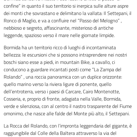
confine” in quanto il suo territorio si inerpica sulle alture aspre
dei monti che sovrastano e delimitano la vallata: Il Settepani, il
Ronco di Maglio, e va a confluire nel “Passo del Melogno” ,
nebbioso e segreto, affascinante, misterioso di antiche
leggende, spazioso verso il mare nelle giornate limpide.
Bormida ha un territorio ricco di luoghi di incontaminata
bellezza: le escursioni che si possono intraprendere nei nostri
boschi siano esse a piedi, in mountain Bike, a cavallo, ci
conducono a guardare incantati posti come “La Zampa del
Rolando” , una roccia panoramica con un duplice orizzonte:
quello marino verso la riviera ligure di ponente, quello
dell’entroterra, verso i paesi di Carcare, Cairo Montenotte,
Cosseria, e, proprio di fronte, adagiata nella Valle, Bormida,
verde e silenziosa, con al centro il nastro trasparente del Fiume
omonimo, che nasce alle falde del Monte più alto, il Settepani.
La Rocca del Rolando, con l’impronta leggendaria del gigante, è
raggiungibile dal Colle della Baltera attraverso la via del