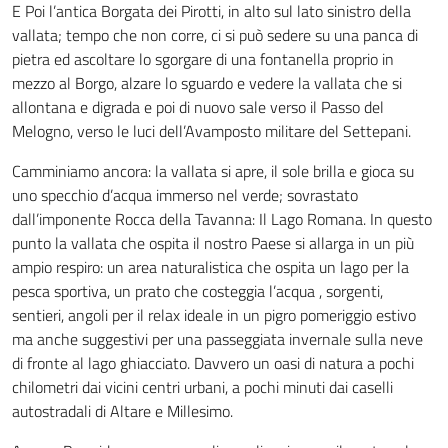
E Poi l’antica Borgata dei Pirotti, in alto sul lato sinistro della
vallata; tempo che non corre, ci si può sedere su una panca di
pietra ed ascoltare lo sgorgare di una fontanella proprio in
mezzo al Borgo, alzare lo sguardo e vedere la vallata che si
allontana e digrada e poi di nuovo sale verso il Passo del
Melogno, verso le luci dell’Avamposto militare del Settepani.
Camminiamo ancora: la vallata si apre, il sole brilla e gioca su
uno specchio d’acqua immerso nel verde; sovrastato
dall’imponente Rocca della Tavanna: Il Lago Romana. In questo
punto la vallata che ospita il nostro Paese si allarga in un più
ampio respiro: un area naturalistica che ospita un lago per la
pesca sportiva, un prato che costeggia l’acqua , sorgenti,
sentieri, angoli per il relax ideale in un pigro pomeriggio estivo
ma anche suggestivi per una passeggiata invernale sulla neve
di fronte al lago ghiacciato. Davvero un oasi di natura a pochi
chilometri dai vicini centri urbani, a pochi minuti dai caselli
autostradali di Altare e Millesimo.