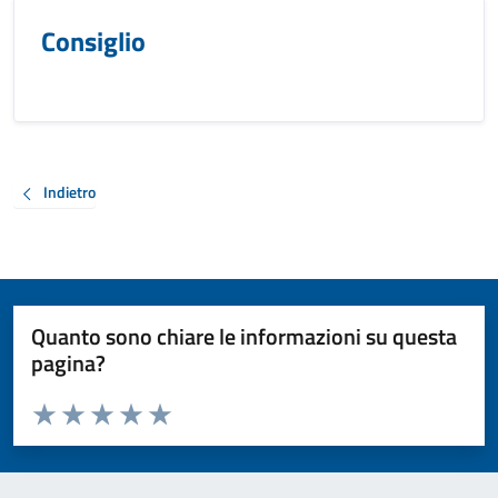
Consiglio
Indietro
Quanto sono chiare le informazioni su questa
pagina?
Valuta da 1 a 5 stelle la pagina
Valuta 1 stelle su 5
Valuta 2 stelle su 5
Valuta 3 stelle su 5
Valuta 4 stelle su 5
Valuta 5 stelle su 5